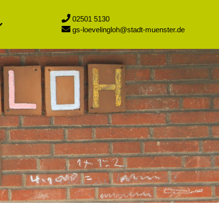
02501 5130
gs-loevelingloh@stadt-muenster.de