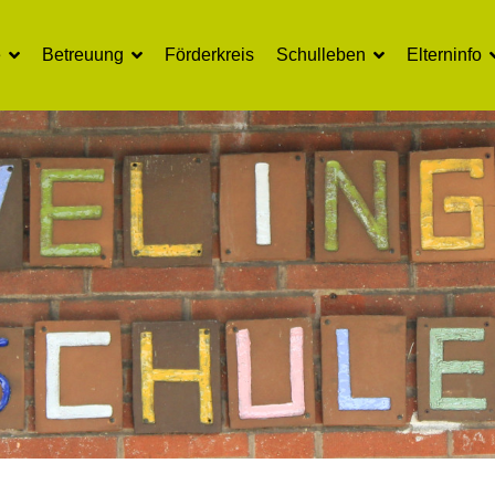
e
Betreuung
Förderkreis
Schulleben
Elterninfo