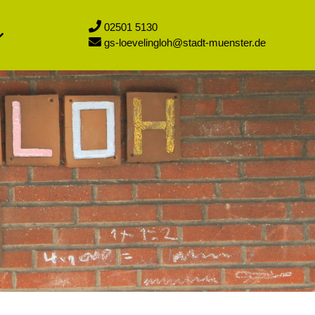
02501 5130
gs-loevelingloh@stadt-muenster.de